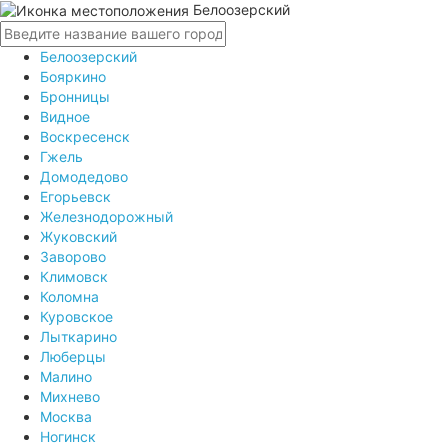
Белоозерский
Белоозерский
Бояркино
Бронницы
Видное
Воскресенск
Гжель
Домодедово
Егорьевск
Железнодорожный
Жуковский
Заворово
Климовск
Коломна
Куровское
Лыткарино
Люберцы
Малино
Михнево
Москва
Ногинск