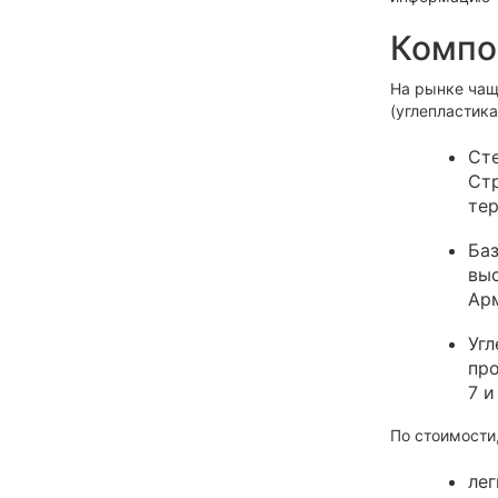
Компо
На рынке чащ
(углепластик
Ст
Стр
те
Баз
выс
Арм
Угл
про
7 и
По стоимости
лег