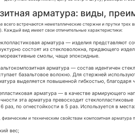
зитная арматура: виды, преи
е всего встречаются неметаллические стержни и прутки трех ви
а). Каждый вид имеет свои отличительные характеристики:
еклопластиковая арматура — изделия представляют со
уктурно состоят из стекловолокна, придающего издел
рмореактивные смолы, чаще эпоксидные.
альтокомпозитная арматура — состав идентичен стекл
тупает базальтовое волокно. Для стержней использу
атура выделяется повышенной гибкостью, благодаря ч
епластиковая арматура — в качестве армирующего нап
чности эта арматура превосходит стеклопластиковые и 
 6 раз, по огнестойкости в 5 раз. Используется в мес
, физическим и техническим свойствам композитная арматура 
кий вес;