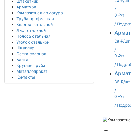
20 ₽/шт
Штакетник
Арматура
/
Композитная арматура
0 ₽/т
Труба профильная
/
Подро
Квадрат стальной
Лист стальной
Армат
Полоса стальная
28 ₽/шт
Уголок стальной
Швеллер
/
Сетка сварная
0 ₽/т
Балка
/
Подро
Круглая труба
Металлопрокат
Армат
Контакты
35 ₽/шт
/
0 ₽/т
/
Подро