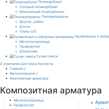
Поликарбонат
Сотовый поликарбонат
Монолитный поликарбонат
Пиломатериалы
Брусок, рейка
Доски
Плита осб
Кровельные и забо
Металлочерепица
Профнастил
Штакетник
Сухие смеси
О компании
Доставка
Контакты
Главная
/
Металлопрокат
/
Композитная арматура
Композитная арматура
Металлочерепица
Армат
Профнастил