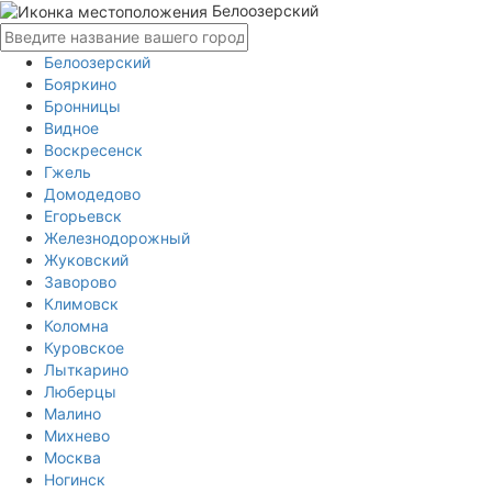
Белоозерский
Белоозерский
Бояркино
Бронницы
Видное
Воскресенск
Гжель
Домодедово
Егорьевск
Железнодорожный
Жуковский
Заворово
Климовск
Коломна
Куровское
Лыткарино
Люберцы
Малино
Михнево
Москва
Ногинск