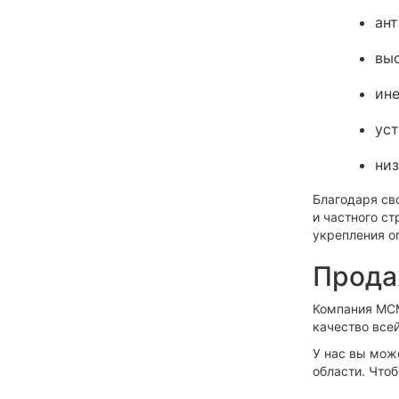
ант
выс
ине
уст
низ
Благодаря св
и частного с
укрепления о
Прода
Компания МС
качество все
У нас вы мож
области. Что