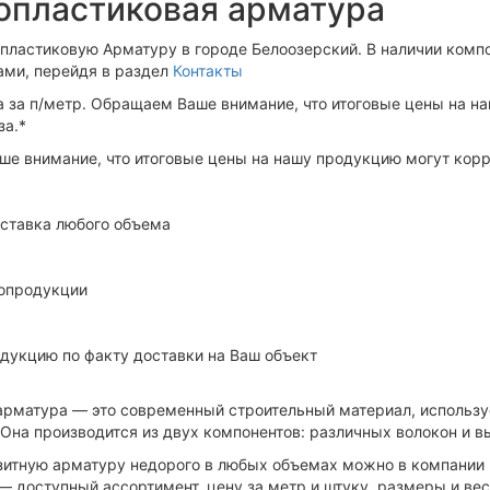
опластиковая арматура
опластиковую Арматуру в городе Белоозерский. В наличии компо
нами, перейдя в раздел
Контакты
а за п/метр. Обращаем Ваше внимание, что итоговые цены на н
за.*
е внимание, что итоговые цены на нашу продукцию могут корре
ставка любого объема
опродукции
одукцию по факту доставки на Ваш объект
арматура — это современный строительный материал, использ
 Она производится из двух компонентов: различных волокон и 
зитную арматуру недорого в любых объемах можно в компани
 доступный ассортимент, цену за метр и штуку, размеры и вес