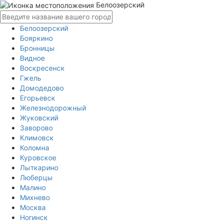
Белоозерский
Белоозерский
Бояркино
Бронницы
Видное
Воскресенск
Гжель
Домодедово
Егорьевск
Железнодорожный
Жуковский
Заворово
Климовск
Коломна
Куровское
Лыткарино
Люберцы
Малино
Михнево
Москва
Ногинск