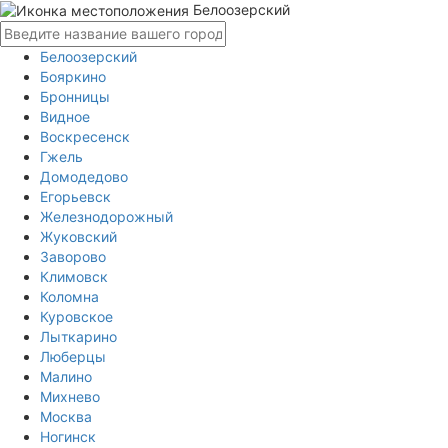
Белоозерский
Белоозерский
Бояркино
Бронницы
Видное
Воскресенск
Гжель
Домодедово
Егорьевск
Железнодорожный
Жуковский
Заворово
Климовск
Коломна
Куровское
Лыткарино
Люберцы
Малино
Михнево
Москва
Ногинск